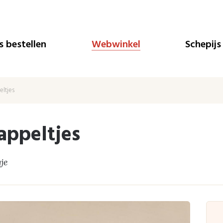
Js bestellen
Webwinkel
Schepijs
ltjes
appeltjes
je