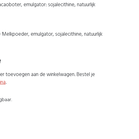
aoboter, emulgator: sojalecithine, natuurlijk
 Melkpoeder, emulgator, sojalecithine, natuurlijk
e
keer toevoegen aan de winkelwagen. Bestel je
ina
.
gbaar.