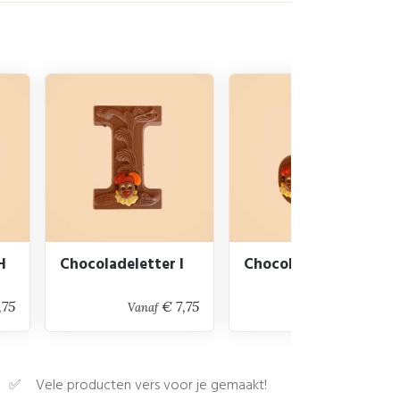
H
Chocoladeletter I
Chocoladeletter J
,75
€ 7,75
€ 7,75
Vanaf
Vanaf
Vele producten vers voor je gemaakt!