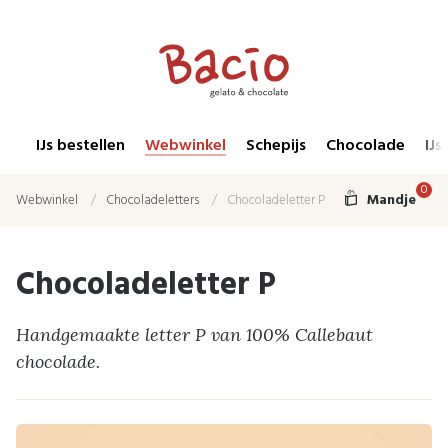
IJs bestellen
Webwinkel
Schepijs
Chocolade
IJs
0
Mandje
Webwinkel
Chocoladeletters
Chocoladeletter P
Chocoladeletter P
Handgemaakte letter P van 100% Callebaut
chocolade.