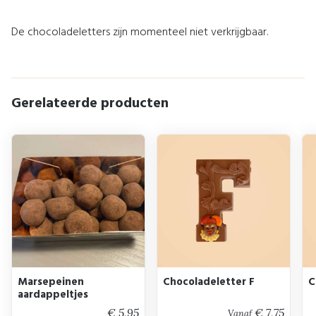
De chocoladeletters zijn momenteel niet verkrijgbaar.
Gerelateerde producten
Marsepeinen
Chocoladeletter F
C
aardappeltjes
€ 5,95
€ 7,75
Vanaf