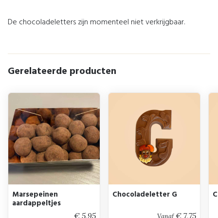
De chocoladeletters zijn momenteel niet verkrijgbaar.
Gerelateerde producten
Marsepeinen
Chocoladeletter G
C
aardappeltjes
€ 5,95
€ 7,75
Vanaf