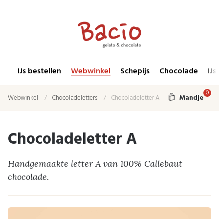
IJs bestellen
Webwinkel
Schepijs
Chocolade
IJs
0
Mandje
Webwinkel
Chocoladeletters
Chocoladeletter A
Chocoladeletter A
Handgemaakte letter A van 100% Callebaut
chocolade.