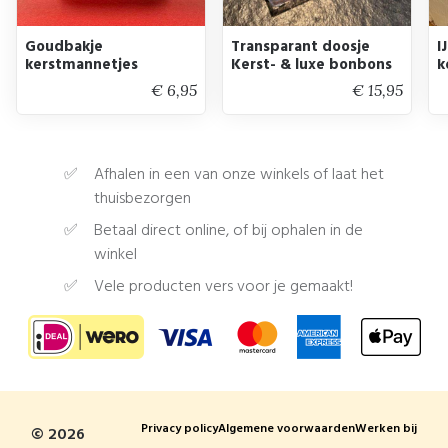
Goudbakje
Transparant doosje
I
kerstmannetjes
Kerst- & luxe bonbons
k
€ 6,95
€ 15,95
Afhalen in een van onze winkels of laat het
thuisbezorgen
Betaal direct online, of bij ophalen in de
winkel
Vele producten vers voor je gemaakt!
Privacy policy
Algemene voorwaarden
Werken bij
© 2026