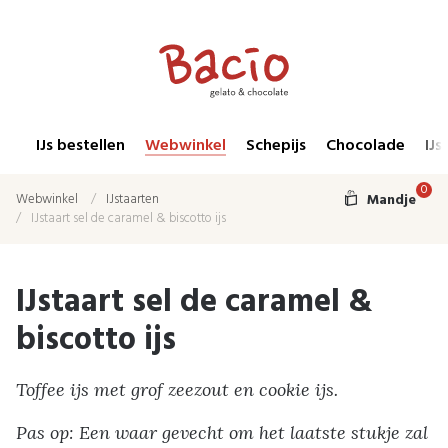
IJs bestellen
Webwinkel
Schepijs
Chocolade
IJs
0
Webwinkel
IJstaarten
Mandje
IJstaart sel de caramel & biscotto ijs
IJstaart sel de caramel &
biscotto ijs
Toffee ijs met grof zeezout en cookie ijs.
Pas op: Een waar gevecht om het laatste stukje zal